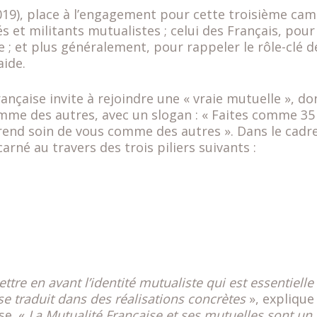
(2019), place à l’engagement pour cette troisième cam
 et militants mutualistes ; celui des Français, pour
; et plus généralement, pour rappeler le rôle-clé d
aide.
nçaise invite à rejoindre une « vraie mutuelle », don
omme des autres, avec un slogan : « Faites comme 35 
rend soin de vous comme des autres ». Dans le cadre
né au travers des trois piliers suivants :
re en avant l’identité mutualiste qui est essentielle
se traduit dans des réalisations concrètes
», explique
se. «
La Mutualité Française et ses mutuelles sont un