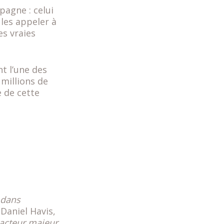
pagne : celui
 les appeler à
es vraies
t l’une des
millions de
 de cette
 dans
 Daniel Havis,
 acteur majeur