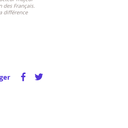
in des Français.
a différence
Partager
Partager
ger
sur
sur
Facebook
Twitter