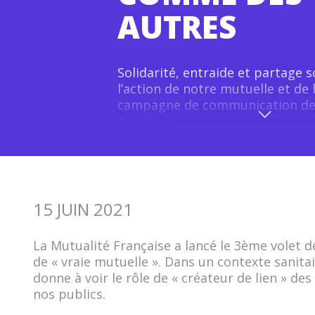
AUTRES
Assurer mon prêt
immobilier
Solidarité, entraide et partage 
l’action de notre mutuelle et de 
campagne de communication de 
Française.
15
JUIN
2021
La Mutualité Française a lancé le 3ème volet
de « vraie mutuelle ». Dans un contexte sanita
donne à voir le rôle de « créateur de lien » d
nos publics.