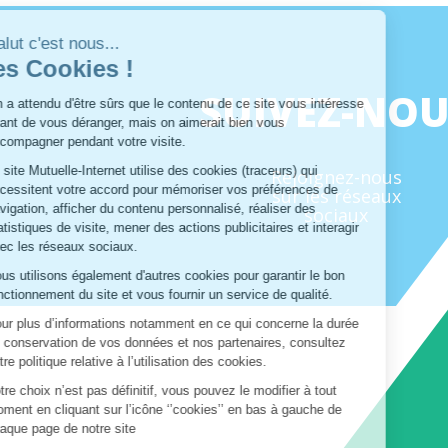
Salut c'est nous...
les Cookies !
On a attendu d'être sûrs que le contenu
SUIVEZ-NO
de ce site vous intéresse avant de
vous déranger, mais on aimerait bien vous accompagner pendant
votre visite.
Le site Mutuelle-Internet utilise des cookies (traceurs) qui
Rejoignez-nous
nécessitent votre accord pour mémoriser vos préférences de
sur les réseaux
navigation, afficher du contenu personnalisé, réaliser des
sociaux
statistiques de visite, mener des actions publicitaires et interagir
avec les réseaux sociaux.
Nous utilisons également d'autres cookies pour garantir le bon
fonctionnement du site et vous fournir un service de qualité.
Pour plus d’informations notamment en ce qui concerne la durée
de conservation de vos données et nos partenaires, consultez
notre politique relative à l’utilisation des cookies.
Votre choix n’est pas définitif, vous pouvez le modifier à tout
moment en cliquant sur l’icône ‘’cookies’’ en bas à gauche de
chaque page de notre site