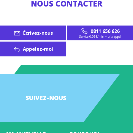
NOUS CONTACTER
Contact
0811 656 626
Écrivez-nous
End-
Service 0.05€/min + prix appel
User
Appelez-moi
SUIVEZ-NOUS