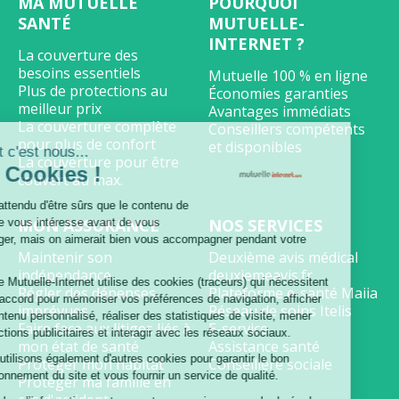
SEO
MA MUTUELLE
POURQUOI
SANTÉ
MUTUELLE-
End-
INTERNET ?
User
La couverture des
besoins essentiels
Mutuelle 100 % en ligne
Plus de protections au
Économies garanties
meilleur prix
Avantages immédiats
La couverture complète
Conseillers compétents
pour plus de confort
et disponibles
Salut c'est nous...
La couverture pour être
les Cookies !
couvert au max.
On a attendu d'être sûrs que le contenu de
MON ASSURANCE
NOS SERVICES
ce site vous intéresse avant de vous
déranger, mais on aimerait bien vous accompagner pendant votre
Maintenir son
Deuxième avis médical
visite.
indépendance
deuxiemeavis.fr
Le site Mutuelle-Internet utilise des cookies (traceurs) qui nécessitent
Régler des dépenses
Plateforme e-santé Maiia
votre accord pour mémoriser vos préférences de navigation, afficher
imprévues
Réseau de soins Itelis
du contenu personnalisé, réaliser des statistiques de visite, mener
Faire face aux litiges liés à
E-service
des actions publicitaires et interagir avec les réseaux sociaux.
mon état de santé
Assistance santé
Nous utilisons également d'autres cookies pour garantir le bon
Protéger mon habitat
Conseillère sociale
fonctionnement du site et vous fournir un service de qualité.
Protéger ma famille en